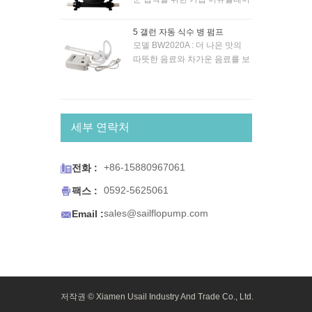
터 탱크. 압력이 0.7bar인 시스템
에 적합합니다. 내부 고무 멤브
5 갤런 자동 식수 병 펌프
레인 포함. 스냅인 포트 내구성
모델 BW2020A : 더 나은 맛의
피팅을 사용하여 신규 및 기존
따뜻한 음료와 차가운 음료를 보
시스템에 간편하게 장착할 수 있
장하기 위해 상업용 병에서 레시
습니다.
피 품질의 물을 펌핑하십시오.
BW 시리즈 생수 시스템은 커피 /
티 메이커, 냉장고 얼음 및 정수
세부 연락처
기, 에스프레소 카트 및 휴대용
싱크대 또는 휴대용 식수가 필요
한 모든 용도와 함께 작동하도록

+86-15880967061
전화 :
설계되었습니다. BW 시리즈 생
수 시스템은 편의를 위해 설계되

0592-5625061
팩스 :
었습니다. 수원이 고갈되면 펌프

sales@sailflopump.com
가 자동으로 차단되고 물이 복원
Email :
되면 펌프가 다시 시작됩니다.
컴팩트 한 크기로 쉽게 장착 할
수 있습니다.
저작권 © Xiamen Usail Industry And Trade Co., Ltd.