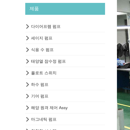
제품

다이어프램 펌프

세이지 펌프

식용 수 펌프

태양열 잠수정 펌프

플로트 스위치

하수 펌프

기어 펌프

해양 원격 제어 Assy

마그네틱 펌프