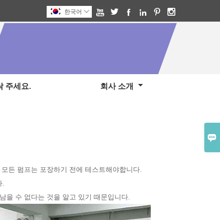






한국어

 주세요.
회사 소개

며 모든 펌프는 포장하기 전에 테스트해야합니다.
.
남을 수 없다는 것을 알고 있기 때문입니다.