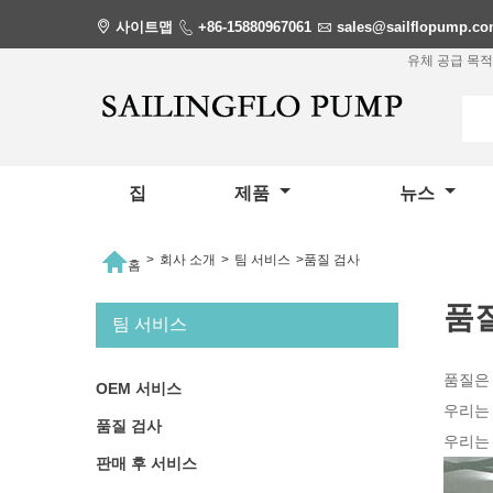

사이트맵

+86-15880967061

sales@sailflopump.c
유체 공급 목적
집
제품
뉴스

>
회사 소개
>
팀 서비스
>
품질 검사
홈
품
팀 서비스
품질은
OEM 서비스
우리는
품질 검사
우리는
판매 후 서비스