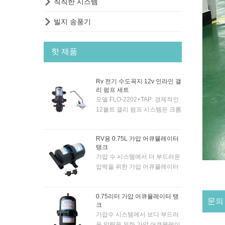

칙칙한 시스템

빌지 송풍기
핫 제품
Rv 전기 수도꼭지 12v 인라인 갤
리 펌프 세트
모델 FLO-2202+TAP: 경제적인
12볼트 갤리 펌프 시스템은 크롬
도금된 12볼트 전기 수도꼭지 및
펌프와 함께 제공되므로 수도꼭
RV용 0.75L 가압 어큐뮬레이터
지의 토글 스위치로 펌프를 자동
탱크
으로 활성화할 수 있습니다. 펌
가압 수 시스템에서 더 부드러운
프는 '자체 프라이밍(SELF-
압력을 위한 가압 어큐뮬레이터
PRIMING)' 방식이므로 보트/캐
탱크. 0.7bar 압력의 시스템에 적
러밴/RV 등의 거의 모든 곳에 설
합합니다. 내부 고무 막으로. 스
치할 수 있습니다. 물 공급 위 최
0.75리터 가압 어큐뮬레이터 탱
냅인 포트 내구성 피팅을 사용하
대 1.5m입니다. 5미터 헤드에서
문의
크
여 신규 및 기존 시스템에 간단
분당 최대 4.3리터를 공급합니
가압수 시스템에서 보다 부드러
하게 장착할 수 있습니다.
다. 10mm 호스에 적합합니다.
운 압력을 위한 가압 어큐뮬레이