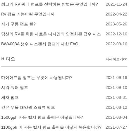
트/5피트 플라스틱 빌지 펌프 호스 중국산
최고의 RV 워터 펌프를 선택하는 방법은 무엇입니까?
2021-11-24
Rv 펌프 기능이란 무엇입니까
2022-04-22
자기 구동 펌프 란?
2023-05-26
당신의 RV를 위한 새로운 디자인의 안정화된 급수 시스
2022-12-16
템
BW4003A 생수 디스펜서 펌프에 대한 FAQ
2022-09-16
비디오
자세히보기>>
다이어프램 펌프는 무엇에 사용됩니까?
2021-09-16
샤워 워터 펌프
2021-09-10
세차 펌프
2021-08-31
깊은 우물 태양광 스크류 펌프
2021-08-12
1500gph 자동 빌지 펌프 출력은 어떻습니까?
2021-08-04
1100gph 비 자동 빌지 펌프 출력을 어떻게 복용합니까?
2021-07-27