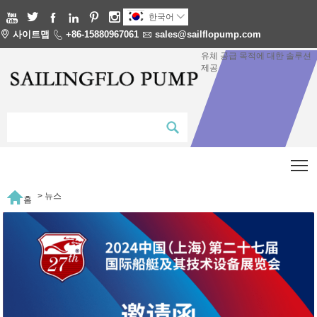






한국어


사이트맵

+86-15880967061

sales@sailflopump.com
유체 공급 목적에 대한 솔루션
제공
T

>
뉴스
홈