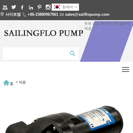






한국어


사이트맵

+86-15880967061

sales@sailflopump.com
유체 공급 목적에 대한 솔루션
제공
T

>
제품
홈