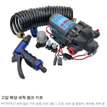
고압 해양 세척 펌프 키트
HY-55701T 세척 펌프 키트 응용 프로그램: 1. 요트, 보트 및 캠핑카, 캐러밴, 세척 응