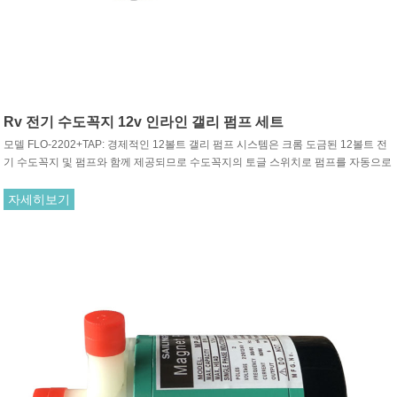
Rv 전기 수도꼭지 12v 인라인 갤리 펌프 세트
모델 FLO-2202+TAP: 경제적인 12볼트 갤리 펌프 시스템은 크롬 도금된 12볼트 전
기 수도꼭지 및 펌프와 함께 제공되므로 수도꼭지의 토글 스위치로 펌프를 자동으로
활성화할 수 있습니다. 펌프는 '자체 프라이밍(SELF-PRIMING)' 방식이므로 보트/캐
러밴/RV 등의 거의 모든 곳에 설치할 수 있습니다. 물 공급 위 최대 1.5m입니다. 5미
자세히보기
터 헤드에서 분당 최대 4.3리터를 공급합니다. 10mm 호스에 적합합니다.