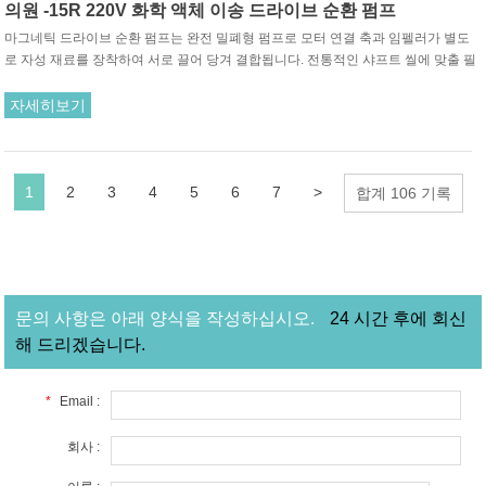
의원 -15R 220V 화학 액체 이송 드라이브 순환 펌프
마그네틱 드라이브 순환 펌프는 완전 밀폐형 펌프로 모터 연결 축과 임펠러가 별도
로 자성 재료를 장착하여 서로 끌어 당겨 결합됩니다. 전통적인 샤프트 씰에 맞출 필
요가 없습니다. 모터의 회전은 구동 자석과 구동 자석 사이의 인력을 통해 회전하는
임펠러를 구동합니다.
자세히보기
1
2
3
4
5
6
7
>
합계 106 기록
문의 사항은 아래 양식을 작성하십시오.
24 시간 후에 회신
해 드리겠습니다.
*
Email :
회사 :