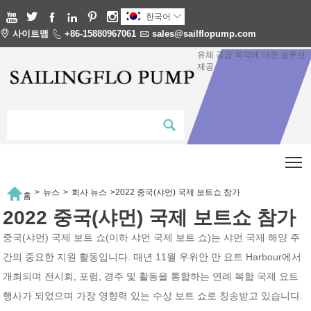






한국어


사이트맵

+86-15880967061

sales@sailflopump.com
유체 공급 목적에 대한 솔루션
제공
T

>
뉴스
>
회사 뉴스
>
2022 중국(샤먼) 국제 보트쇼 참가
홈
2022 중국(샤먼) 국제 보트쇼 참가
중국(샤먼) 국제 보트 쇼(이하 샤먼 국제 보트 쇼)는 샤먼 국제 해양 주
간의 중요한 지원 활동입니다. 매년 11월 우위안 만 요트 Harbour에서
개최되며 전시회, 포럼, 경주 및 활동을 통합하는 연례 복합 국제 요트
행사가 되었으며 가장 영향력 있는 수상 보트 쇼로 칭송받고 있습니다.