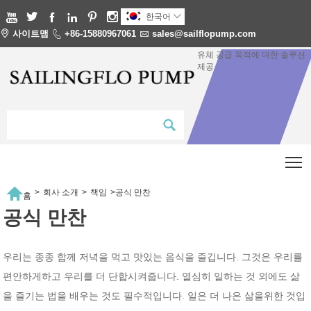






한국어


사이트맵

+86-15880967061

sales@sailflopump.com
유체 공급 목적에 대한 솔루션
제공
T

>
회사 소개
>
책임
>
공식 만찬
홈
공식 만찬
우리는 종종 함께 저녁을 먹고 맛있는 음식을 즐깁니다. 그것은 우리를
편안하게하고 우리를 더 단합시켜줍니다. 열심히 일하는 것 외에도 삶
을 즐기는 법을 배우는 것도 필수적입니다. 일은 더 나은 삶을위한 것입