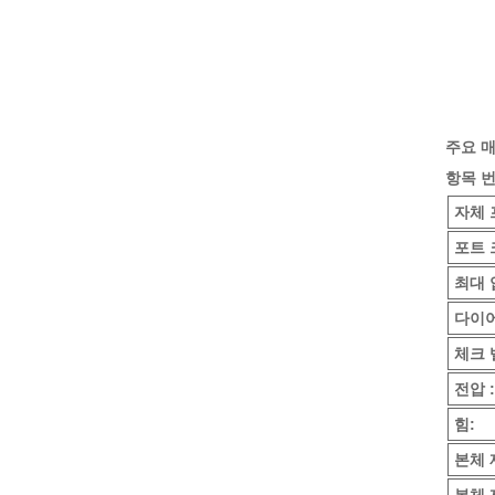
주요 
항목 
자체 
포트 
최대 
다이어
체크 
전압 :
힘:
본체 
본체 