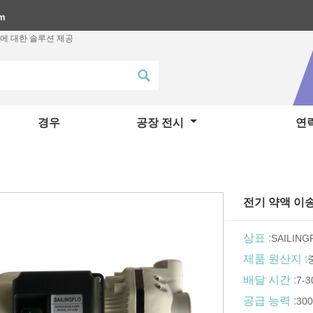
om
에 대한 솔루션 제공
경우
공장 전시
연락
전기 약액 이
상표 :
SAILING
제품 원산지 :
배달 시간 :
7-
공급 능력 :
300