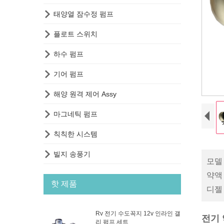

태양열 잠수정 펌프

플로트 스위치

하수 펌프

기어 펌프

해양 원격 제어 Assy

마그네틱 펌프

칙칙한 시스템

빌지 송풍기
모델 
약액
핫 제품
디젤
Rv 전기 수도꼭지 12v 인라인 갤
전기 
리 펌프 세트