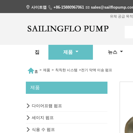

사이트맵

+86-15880967061

sales@sailflopump.c
유체 공급 목적
집
제품
뉴스

>
제품
>
칙칙한 시스템
>
전기 약액 이송 펌프
홈
제품

다이어프램 펌프

세이지 펌프

식용 수 펌프