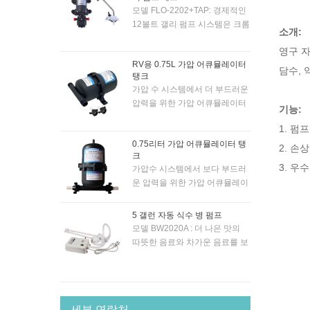
모델 FLO-2202+TAP: 경제적인
12볼트 갤리 펌프 시스템은 크롬
소개:
도금된 12볼트 전기 수도꼭지 및
영구 자
펌프와 함께 제공되므로 수도꼭
RV용 0.75L 가압 어큐뮬레이터
지의 토글 스위치로 펌프를 자동
담수, 
탱크
으로 활성화할 수 있습니다. 펌
가압 수 시스템에서 더 부드러운
프는 '자체 프라이밍(SELF-
압력을 위한 가압 어큐뮬레이터
PRIMING)' 방식이므로 보트/캐
기능:
탱크. 0.7bar 압력의 시스템에 적
러밴/RV 등의 거의 모든 곳에 설
1. 펌
합합니다. 내부 고무 막으로. 스
치할 수 있습니다. 물 공급 위 최
0.75리터 가압 어큐뮬레이터 탱
냅인 포트 내구성 피팅을 사용하
2. 손
대 1.5m입니다. 5미터 헤드에서
크
여 신규 및 기존 시스템에 간단
분당 최대 4.3리터를 공급합니
3. 
가압수 시스템에서 보다 부드러
하게 장착할 수 있습니다.
다. 10mm 호스에 적합합니다.
운 압력을 위한 가압 어큐뮬레이
터 탱크. 압력이 0.7bar인 시스템
에 적합합니다. 내부 고무 멤브
5 갤런 자동 식수 병 펌프
레인 포함. 스냅인 포트 내구성
모델 BW2020A : 더 나은 맛의
피팅을 사용하여 신규 및 기존
따뜻한 음료와 차가운 음료를 보
시스템에 간편하게 장착할 수 있
장하기 위해 상업용 병에서 레시
습니다.
피 품질의 물을 펌핑하십시오.
BW 시리즈 생수 시스템은 커피 /
티 메이커, 냉장고 얼음 및 정수
세부 연락처