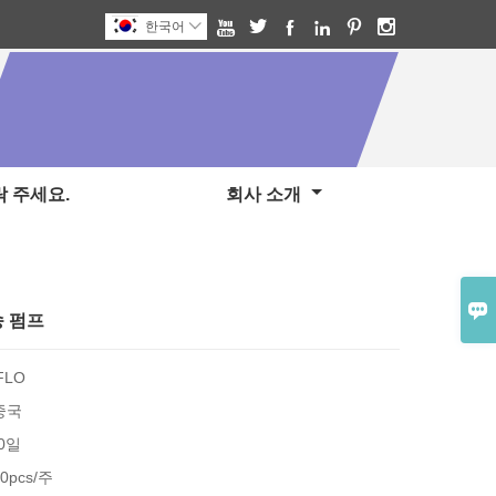






한국어

 주세요.
회사 소개

송 펌프
FLO
중국
30일
0pcs/주