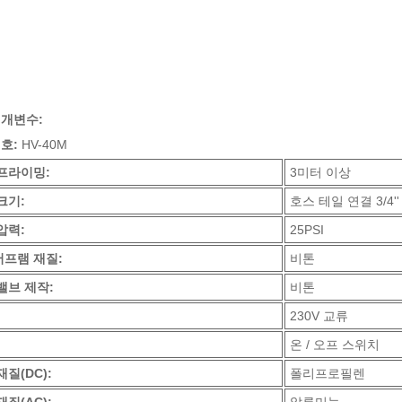
매개변수:
번호:
HV-40M
프라이밍:
3미터 이상
크기:
호스 테일 연결 3/4''
압력:
25PSI
프램 재질:
비톤
밸브 제작:
비톤
230V 교류
온 / 오프 스위치
재질(DC):
폴리프로필렌
재질(AC):
알류미늄