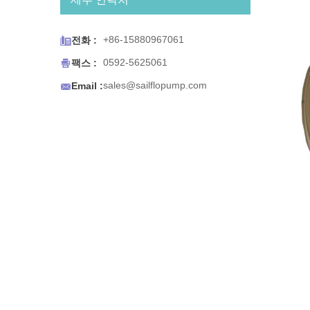
기, 에스프레소 카트 및 휴대용
싱크대 또는 휴대용 식수가 필요
한 모든 용도와 함께 작동하도록

+86-15880967061
전화 :
설계되었습니다. BW 시리즈 생
수 시스템은 편의를 위해 설계되

0592-5625061
팩스 :
었습니다. 수원이 고갈되면 펌프

sales@sailflopump.com
가 자동으로 차단되고 물이 복원
Email :
되면 펌프가 다시 시작됩니다.
컴팩트 한 크기로 쉽게 장착 할
수 있습니다.