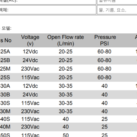
액체:
물, 기름, 요소,
 모델: