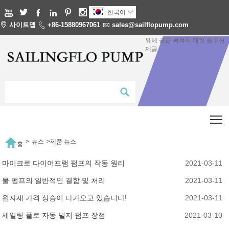






한국어


사이트맵

+86-15880967061

sales@sailflopump.com
유체 공급 목적에 대한 솔루션
제공
T

>
뉴스
>
제품 뉴스
홈
마이크로 다이어프램 펌프의 작동 원리
2021-03-11
물 펌프의 일반적인 결함 및 처리
2021-03-11
원자재 가격 상승이 다가오고 있습니다!
2021-03-11
세일링 플로 자동 빌지 펌프 장점
2021-03-10