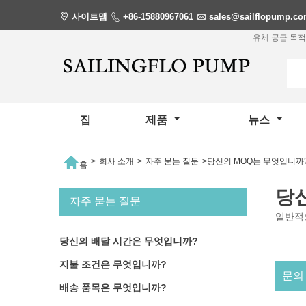

사이트맵

+86-15880967061

sales@sailflopump.c
유체 공급 목적
집
제품
뉴스

>
회사 소개
>
자주 묻는 질문
>
당신의 MOQ는 무엇입니까
홈
당
자주 묻는 질문
일반적으
당신의 배달 시간은 무엇입니까?
지불 조건은 무엇입니까?
문의
배송 품목은 무엇입니까?