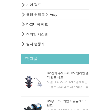

기어 펌프

해양 원격 제어 Assy

마그네틱 펌프

칙칙한 시스템

빌지 송풍기
핫 제품
Rv 전기 수도꼭지 12v 인라인 갤
리 펌프 세트
모델 FLO-2202+TAP: 경제적인
12볼트 갤리 펌프 시스템은 크롬
도금된 12볼트 전기 수도꼭지 및
펌프와 함께 제공되므로 수도꼭
RV용 0.75L 가압 어큐뮬레이터
지의 토글 스위치로 펌프를 자동
탱크
으로 활성화할 수 있습니다. 펌