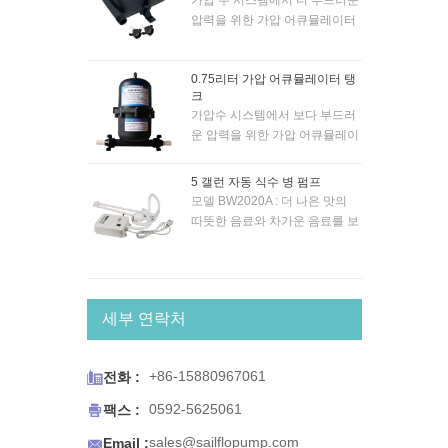
가압 수 시스템에서 더 부드러운
프는 '자체 프라이밍(SELF-
압력을 위한 가압 어큐뮬레이터
PRIMING)' 방식이므로 보트/캐
탱크. 0.7bar 압력의 시스템에 적
러밴/RV 등의 거의 모든 곳에 설
합합니다. 내부 고무 막으로. 스
치할 수 있습니다. 물 공급 위 최
0.75리터 가압 어큐뮬레이터 탱
냅인 포트 내구성 피팅을 사용하
대 1.5m입니다. 5미터 헤드에서
크
여 신규 및 기존 시스템에 간단
분당 최대 4.3리터를 공급합니
가압수 시스템에서 보다 부드러
하게 장착할 수 있습니다.
다. 10mm 호스에 적합합니다.
운 압력을 위한 가압 어큐뮬레이
터 탱크. 압력이 0.7bar인 시스템
에 적합합니다. 내부 고무 멤브
5 갤런 자동 식수 병 펌프
레인 포함. 스냅인 포트 내구성
모델 BW2020A : 더 나은 맛의
피팅을 사용하여 신규 및 기존
따뜻한 음료와 차가운 음료를 보
시스템에 간편하게 장착할 수 있
장하기 위해 상업용 병에서 레시
습니다.
피 품질의 물을 펌핑하십시오.
BW 시리즈 생수 시스템은 커피 /
티 메이커, 냉장고 얼음 및 정수
세부 연락처
기, 에스프레소 카트 및 휴대용
싱크대 또는 휴대용 식수가 필요
한 모든 용도와 함께 작동하도록

+86-15880967061
전화 :
설계되었습니다. BW 시리즈 생
수 시스템은 편의를 위해 설계되

0592-5625061
팩스 :
었습니다. 수원이 고갈되면 펌프

sales@sailflopump.com
가 자동으로 차단되고 물이 복원
Email :