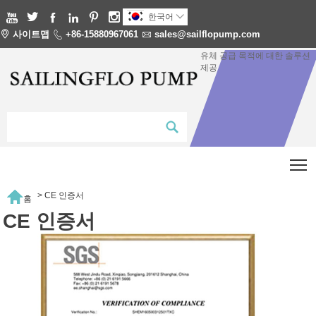






한국어


사이트맵

+86-15880967061

sales@sailflopump.com
유체 공급 목적에 대한 솔루션
제공
T

>
CE 인증서
홈
CE 인증서